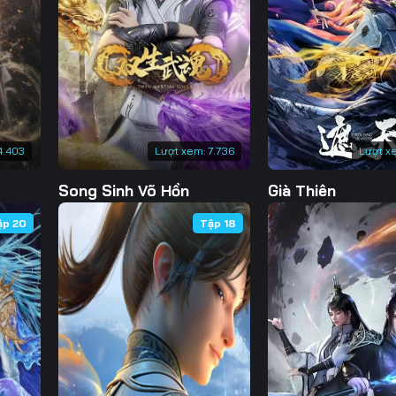
130
131
132
13
137
138
139
14
144
145
146
14
151
152
153
15
4.403
Lượt xem:
7.736
Lượt x
158
159
160
16
Song Sinh Võ Hồn
Già Thiên
165
166
167
16
ập 20
Tập 18
172
173
174
17
179
180
181
18
186
187
188
18
193
194
195
19