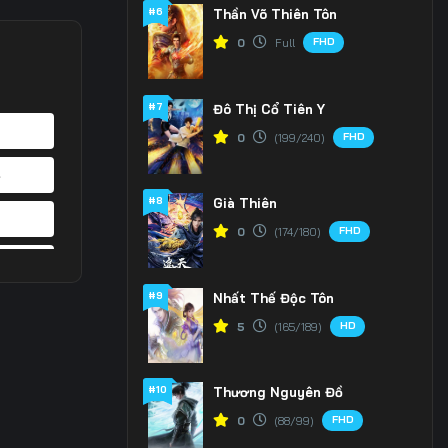
#6
Thần Võ Thiên Tôn
FHD
0
Full
#7
Đô Thị Cổ Tiên Y
FHD
0
(199/240)
4
#8
Già Thiên
1
FHD
0
(174/180)
8
#9
Nhất Thế Độc Tôn
5
HD
5
(165/189)
2
#10
Thương Nguyên Đồ
9
FHD
0
(88/99)
6