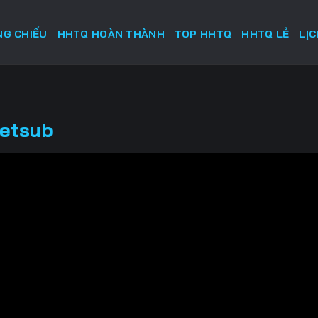
G CHIẾU
HHTQ HOÀN THÀNH
TOP HHTQ
HHTQ LẺ
LỊ
ietsub