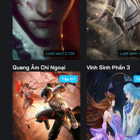
127
128
129
134
135
136
141
142
143
148
149
150
Lượt xem:
2.720
Lượt xem:
155
156
157
Quang Âm Chi Ngoại
Vĩnh Sinh Phần 3
162
163
164
Tập 07
T
169
170
171
176
177
178
183
184
185
190
191
192