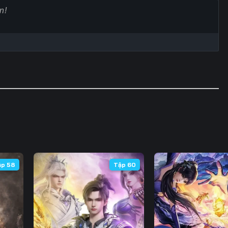
60
61
62
6
67
68
69
7
74
75
76
7
81
82
83
8
88
89
90
9
95
96
97
9
102
103
104
10
ập 58
Tập 60
109
110
111
11
116
117
118
11
123
124
125
12