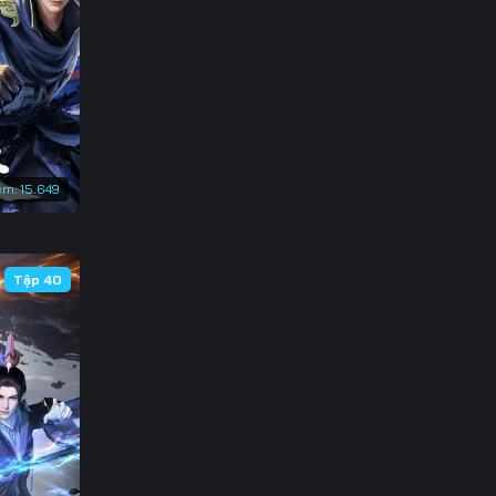
3
0
7
4
em:
15.649
1
8
Tập 40
5
2
9
6