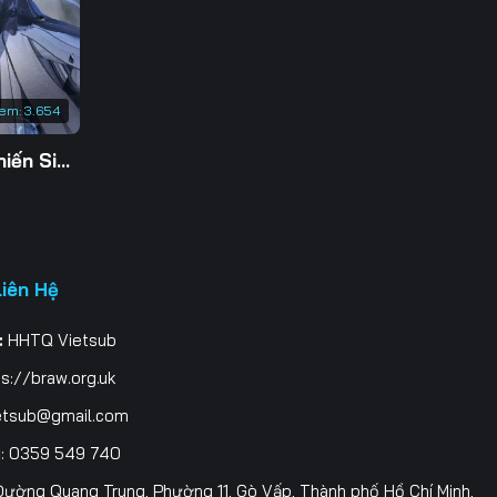
3
0
xem:
3.654
7
Tu Tiên Giả Đại Chiến Siêu Năng Lực 3D
4
1
8
Liên Hệ
5
:
HHTQ Vietsub
2
s://braw.org.uk
9
etsub@gmail.com
i
: 0359 549 740
6
ường Quang Trung, Phường 11, Gò Vấp, Thành phố Hồ Chí Minh,