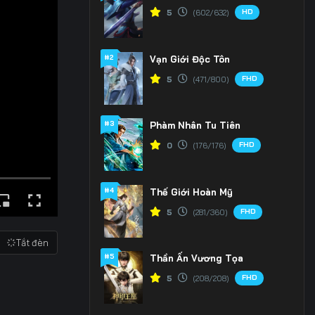
HD
5
(602/632)
#2
Vạn Giới Độc Tôn
FHD
5
(471/800)
#3
Phàm Nhân Tu Tiên
FHD
0
(176/176)
#4
Thế Giới Hoàn Mỹ
FHD
5
(281/360)
Tắt đèn
#5
Thần Ấn Vương Tọa
FHD
5
(208/208)