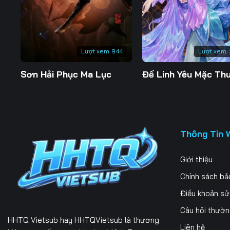
197
198
199
204
205
206
Lượt xem:
944
Lượt xem:
211
212
213
Sơn Hải Phục Ma Lục
218
219
220
225
226
227
232
233
234
Thông Tin 
239
240
241
Giới thiệu
246
247
248
Chính sách bả
253
254
255
Điều khoản s
Câu hỏi thườ
260
261
262
HHTQ Vietsub
hay HHTQVietsub là thương
Liên hệ