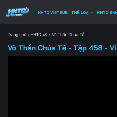
Bỏ
qua
HHTQ VIETSUB
THỂ LOẠI
HHTQ ĐAN
nội
dung
Trang chủ
»
HHTQ 4K
»
Võ Thần Chúa Tể
Võ Thần Chúa Tể - Tập 458 - V