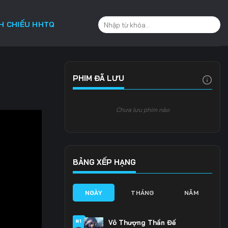
CH CHIẾU HHTQ
PHIM ĐÃ LƯU
Chưa lưu phim nào
BẢNG XẾP HẠNG
NGÀY
THÁNG
NĂM
#1
Vô Thượng Thần Đế