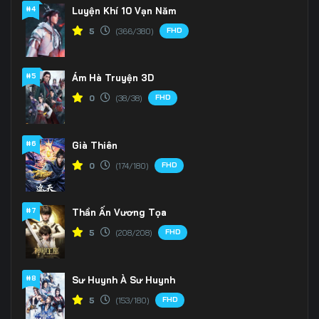
166
167
168
#4
Luyện Khí 10 Vạn Năm
FHD
5
(366/380)
169
170
171
172
173
174
#5
Ám Hà Truyện 3D
175
176
177
FHD
0
(38/38)
178
179
180
#6
Già Thiên
181
182
183
FHD
0
(174/180)
184
185
186
#7
Thần Ấn Vương Tọa
187
188
189
FHD
5
(208/208)
190
191
192
#8
Sư Huynh À Sư Huynh
193
194
195
FHD
5
(153/180)
196
197
198