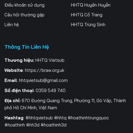
Điều khoản sử dụng
HHTQ Huyền Huyễn
259
260
261
Câu hỏi thường gặp
HHTQ Cổ Trang
262
263
264
Liên hệ
HHTQ Trùng Sinh
265
266
267
Thông Tin Liên Hệ
268
269
270
271
272
273
Thương hiệu:
HHTQ Vietsub
Website
:
https://braw.org.uk
274
275
276
Email
:
hhtqvietsub@gmail.com
277
278
279
Số điện thoại
: 0359 549 740
280
281
282
Địa chỉ:
670 Đường Quang Trung, Phường 11, Gò Vấp, Thành
phố Hồ Chí Minh, Việt Nam
283
284
285
Hashtag
: #hhtqvietsub #hhtq #hoathinhtrungquoc
#hoathinh #hh3d #hoathinh3d
286
287
288