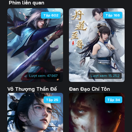
Phim liên quan
46
47
48
Tập 602
Tập 168
49
50
51
52
53
54
55
56
57
58
59
60
61
62
63
Lượt xem:
47.967
Lượt xem:
15.252
Vô Thượng Thần Đế
Đan Đạo Chí Tôn
64
65
66
Tập 25
Tập 34
67
68
69
70
71
72
73
74
75