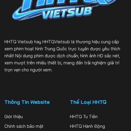
229
230
231
232
233
234
235
236
237
HHTQ Vietsub
hay HHTQVietsub là thương hiệu cung cấp
238
239
240
xem phim hoạt hình Trung Quốc trực tuyến được yêu thích
nhất! Nội dung phim được dịch chuẩn, hình ảnh HD sắc nét,
241
242
243
xem mượt trên nhiều thiết bị, mang đến trải nghiệm giải trí
trọn vẹn cho người xem.
244
245
246
247
248
249
250
251
252
Thông Tin Website
Thể Loại HHTQ
253
254
255
Giới thiệu
HHTQ Tu Tiên
256
257
258
Chính sách bảo mật
HHTQ Hành Động