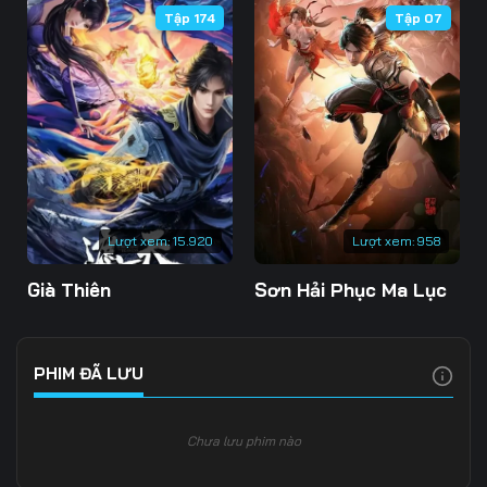
Tập 174
Tập 07
106
107
108
109
110
111
112
113
114
115
116
117
118
119
120
Lượt xem:
15.920
Lượt xem:
958
121
122
123
Già Thiên
Sơn Hải Phục Ma Lục
124
125
126
127
128
129
PHIM ĐÃ LƯU
130
131
132
Chưa lưu phim nào
133
134
135