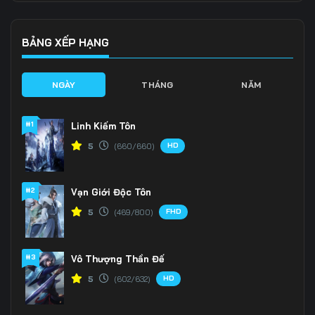
136
137
138
139
140
141
BẢNG XẾP HẠNG
142
143
144
NGÀY
THÁNG
NĂM
145
146
147
#1
Linh Kiếm Tôn
148
149
150
HD
5
(660/660)
151
152
153
#2
Vạn Giới Độc Tôn
154
155
156
FHD
5
(469/800)
157
158
159
160
161
162
#3
Vô Thượng Thần Đế
HD
5
(602/632)
163
164
165