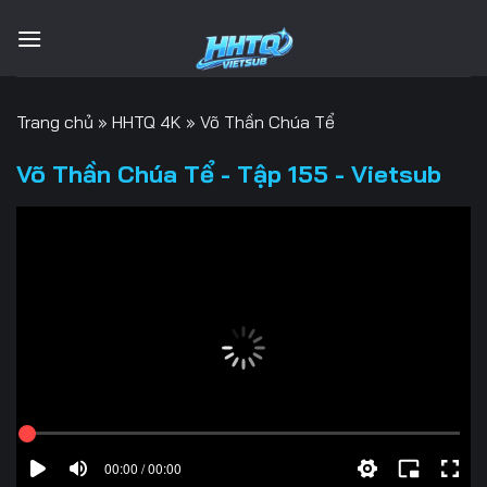
Bỏ
qua
nội
dung
Trang chủ
»
HHTQ 4K
»
Võ Thần Chúa Tể
Võ Thần Chúa Tể - Tập 155 - Vietsub
00:00 / 00:00