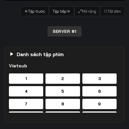
Tập trước
Tập tiếp
Mở rộng
Tắt đèn
SERVER #1
Danh sách tập phim
Vietsub
1
2
3
4
5
6
7
8
9
10
11
12