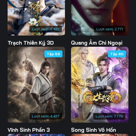
76
77
78
79
80
81
Lượt xem:
2.423
Lượt xem:
2.771
82
83
84
Trạch Thiên Ký 3D
Quang Âm Chi Ngoại
85
86
87
Tập 58
Tập 60
88
89
90
91
92
93
94
95
96
97
98
99
100
101
102
Lượt xem:
4.437
Lượt xem:
7.779
103
104
105
Vĩnh Sinh Phần 3
Song Sinh Võ Hồn