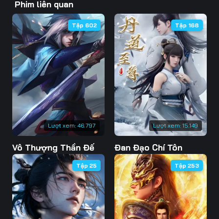
Phim liên quan
46
47
48
Tập 602
Tập 168
49
50
51
52
53
54
55
56
57
58
59
60
61
62
63
Lượt xem:
46.797
Lượt xem:
15.149
Vô Thượng Thần Đế
Đan Đạo Chí Tôn
64
65
66
Tập 25
Tập 253
67
68
69
70
71
72
73
74
75