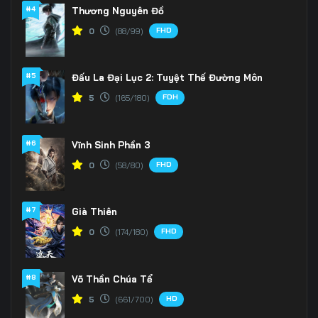
166
167
168
#4
Thương Nguyên Đồ
FHD
0
(88/99)
169
170
171
172
173
174
#5
Đấu La Đại Lục 2: Tuyệt Thế Đường Môn
175
176
177
FDH
5
(165/180)
178
179
180
#6
Vĩnh Sinh Phần 3
181
182
183
FHD
0
(58/80)
184
185
186
#7
Già Thiên
187
188
189
FHD
0
(174/180)
190
191
192
#8
Võ Thần Chúa Tể
193
194
195
HD
5
(661/700)
196
197
198