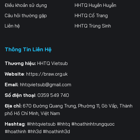
Điều khoản sử dụng
HHTQ Huyền Huyễn
259
260
261
Câu hỏi thường gặp
HHTQ Cổ Trang
262
263
264
Liên hệ
HHTQ Trùng Sinh
265
266
267
Thông Tin Liên Hệ
268
269
270
271
272
273
Thương hiệu:
HHTQ Vietsub
Website
:
https://braw.org.uk
274
275
276
Email
:
hhtqvietsub@gmail.com
277
278
279
Số điện thoại
: 0359 549 740
280
281
282
Địa chỉ:
670 Đường Quang Trung, Phường 11, Gò Vấp, Thành
phố Hồ Chí Minh, Việt Nam
283
284
285
Hashtag
: #hhtqvietsub #hhtq #hoathinhtrungquoc
#hoathinh #hh3d #hoathinh3d
286
287
288