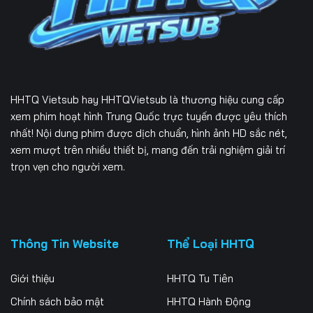
229
230
231
232
233
234
235
236
237
HHTQ Vietsub
hay HHTQVietsub là thương hiệu cung cấp
238
239
240
xem phim hoạt hình Trung Quốc trực tuyến được yêu thích
nhất! Nội dung phim được dịch chuẩn, hình ảnh HD sắc nét,
241
242
243
xem mượt trên nhiều thiết bị, mang đến trải nghiệm giải trí
trọn vẹn cho người xem.
244
245
246
247
248
249
250
251
252
Thông Tin Website
Thể Loại HHTQ
253
254
255
Giới thiệu
HHTQ Tu Tiên
256
257
258
Chính sách bảo mật
HHTQ Hành Động