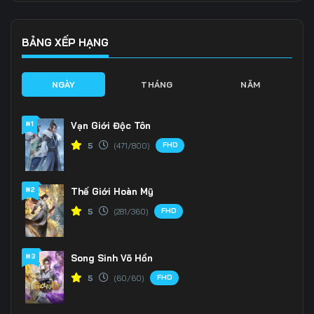
136
137
138
139
140
141
BẢNG XẾP HẠNG
142
143
144
NGÀY
THÁNG
NĂM
145
146
147
#1
Vạn Giới Độc Tôn
148
149
150
FHD
5
(471/800)
151
152
153
#2
Thế Giới Hoàn Mỹ
154
155
156
FHD
5
(281/360)
157
158
159
160
161
162
#3
Song Sinh Võ Hồn
FHD
5
(60/60)
163
164
165