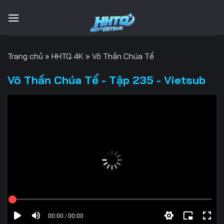
Bỏ
qua
nội
dung
Trang chủ
»
HHTQ 4K
»
Võ Thần Chúa Tể
Võ Thần Chúa Tể - Tập 235 - Vietsub
00:00 / 00:00