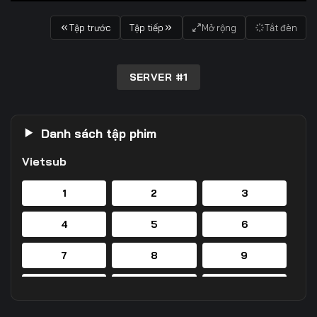
Tập trước
Tập tiếp
Mở rộng
Tắt đèn
SERVER #1
Danh sách tập phim
Vietsub
1
2
3
4
5
6
7
8
9
10
11
12