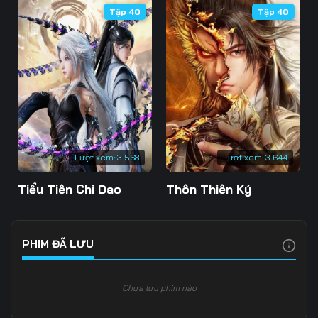
Tập 40
Tập 40
106
107
108
109
110
111
112
113
114
115
116
117
118
119
120
Lượt xem:
3.568
Lượt xem:
3.644
121
122
123
Tiểu Tiên Chi Dao
Thôn Thiên Ký
124
125
126
127
128
129
PHIM ĐÃ LƯU
130
131
132
Chưa lưu phim nào
133
134
135