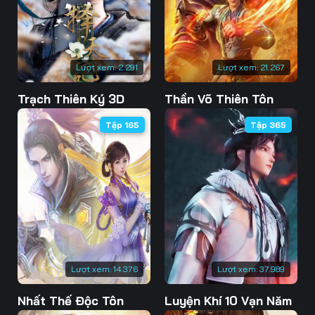
76
77
78
79
80
81
Lượt xem:
2.291
Lượt xem:
21.267
82
83
84
Trạch Thiên Ký 3D
Thần Võ Thiên Tôn
85
86
87
Tập 165
Tập 365
88
89
90
91
92
93
94
95
96
97
98
99
100
101
102
Lượt xem:
14.376
Lượt xem:
37.989
103
104
105
Nhất Thế Độc Tôn
Luyện Khí 10 Vạn Năm