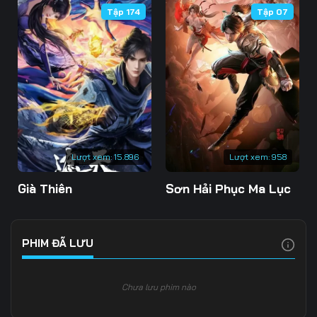
Tập 174
Tập 07
106
107
108
109
110
111
112
113
114
115
116
117
118
119
120
Lượt xem:
15.896
Lượt xem:
958
121
122
123
Già Thiên
Sơn Hải Phục Ma Lục
124
125
126
127
128
129
PHIM ĐÃ LƯU
130
131
132
Chưa lưu phim nào
133
134
135