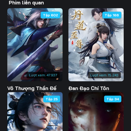
Phim liên quan
46
47
48
Tập 602
Tập 168
49
50
51
52
53
54
55
56
57
58
59
60
61
62
63
Lượt xem:
47.937
Lượt xem:
15.243
Vô Thượng Thần Đế
Đan Đạo Chí Tôn
64
65
66
Tập 25
Tập 34
67
68
69
70
71
72
73
74
75