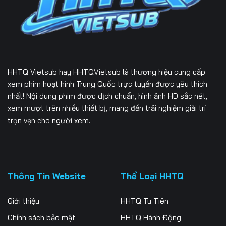
229
230
231
232
233
234
235
236
237
HHTQ Vietsub
hay HHTQVietsub là thương hiệu cung cấp
238
239
240
xem phim hoạt hình Trung Quốc trực tuyến được yêu thích
nhất! Nội dung phim được dịch chuẩn, hình ảnh HD sắc nét,
241
242
243
xem mượt trên nhiều thiết bị, mang đến trải nghiệm giải trí
trọn vẹn cho người xem.
244
245
246
247
248
249
250
251
252
Thông Tin Website
Thể Loại HHTQ
253
254
255
Giới thiệu
HHTQ Tu Tiên
256
257
258
Chính sách bảo mật
HHTQ Hành Động