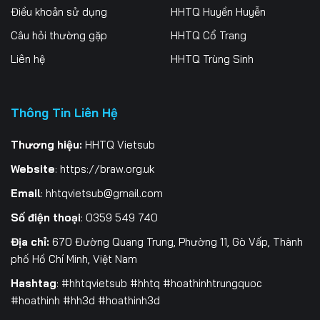
Điều khoản sử dụng
HHTQ Huyền Huyễn
259
260
261
Câu hỏi thường gặp
HHTQ Cổ Trang
262
263
264
Liên hệ
HHTQ Trùng Sinh
265
266
267
Thông Tin Liên Hệ
268
269
270
271
272
273
Thương hiệu:
HHTQ Vietsub
Website
:
https://braw.org.uk
274
275
276
Email
:
hhtqvietsub@gmail.com
277
278
279
Số điện thoại
: 0359 549 740
280
281
282
Địa chỉ:
670 Đường Quang Trung, Phường 11, Gò Vấp, Thành
phố Hồ Chí Minh, Việt Nam
283
284
285
Hashtag
: #hhtqvietsub #hhtq #hoathinhtrungquoc
#hoathinh #hh3d #hoathinh3d
286
287
288