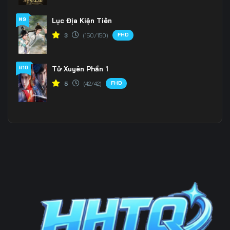
#9
Lục Địa Kiện Tiên
199
200
201
FHD
3
(150/150)
202
203
204
205
206
207
#10
Tử Xuyên Phần 1
FHD
5
(42/42)
208
209
210
211
212
213
214
215
216
217
218
219
220
221
222
223
224
225
226
227
228