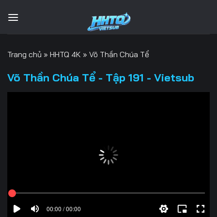
Bỏ
qua
nội
dung
Trang chủ
»
HHTQ 4K
»
Võ Thần Chúa Tể
Võ Thần Chúa Tể - Tập 191 - Vietsub
00:00 / 00:00