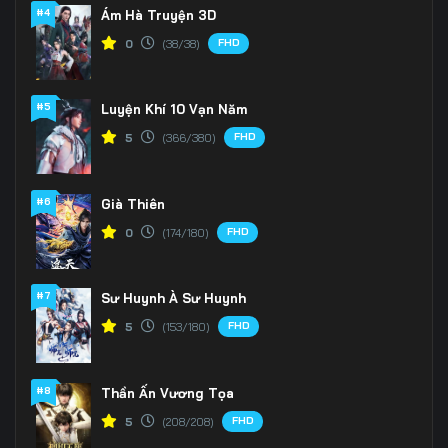
166
167
168
#4
Ám Hà Truyện 3D
FHD
0
(38/38)
169
170
171
172
173
174
#5
Luyện Khí 10 Vạn Năm
175
176
177
FHD
5
(366/380)
178
179
180
#6
Già Thiên
181
182
183
FHD
0
(174/180)
184
185
186
#7
Sư Huynh À Sư Huynh
187
188
189
FHD
5
(153/180)
190
191
192
#8
Thần Ấn Vương Tọa
193
194
195
FHD
5
(208/208)
196
197
198