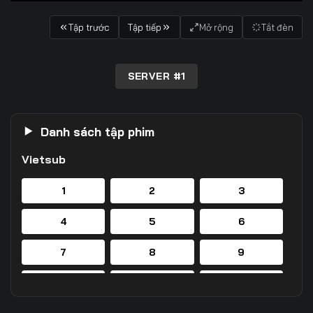
Tập trước
Tập tiếp
Mở rộng
Tắt đèn
SERVER #1
Danh sách tập phim
Vietsub
1
2
3
4
5
6
7
8
9
10
11
12