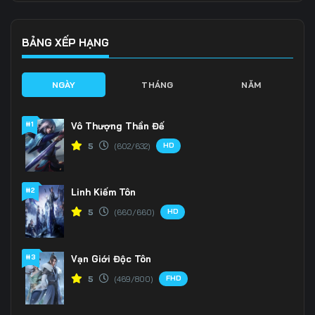
136
137
138
139
140
141
BẢNG XẾP HẠNG
142
143
144
NGÀY
THÁNG
NĂM
145
146
147
#1
Vô Thượng Thần Đế
148
149
150
HD
5
(602/632)
151
152
153
#2
Linh Kiếm Tôn
154
155
156
HD
5
(660/660)
157
158
159
160
161
162
#3
Vạn Giới Độc Tôn
FHD
5
(469/800)
163
164
165